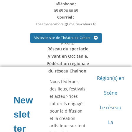
Téléphone :
05 65 20 88 05
Courriel :
theatredecahors[@]mairie-cahors.fr
Visitez le site de Théâtre de Cahors
Réseau du spectacle
vivant en Occitanie.
Fédération régionale
du réseau Chainon.
Région(s) en
Nous fédérons
des lieux, festivals
Scène
et acteur·rices
culturels engagés
Le réseau
pour la diffusion
et la création
La
artistique sur tout