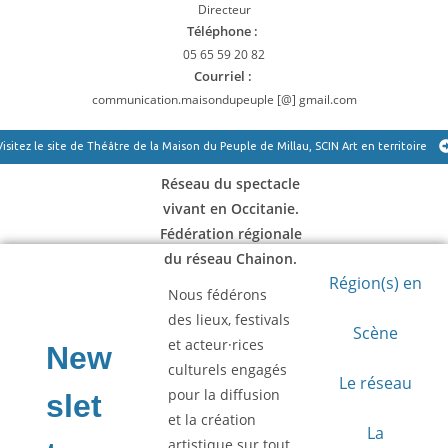
Directeur
Téléphone :
05 65 59 20 82
Courriel :
communication.maisondupeuple [@] gmail.com
Visitez le site de Théâtre de la Maison du Peuple de Millau, SCIN Art en territoire
Réseau du spectacle
vivant en Occitanie.
Fédération régionale
du réseau Chainon.
Région(s) en
Nous fédérons
des lieux, festivals
Scène
et acteur·rices
culturels engagés
Le réseau
pour la diffusion
et la création
La
artistique sur tout