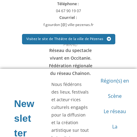
Téléphone :
04 67 90 19 07
Courriel :
f.gourdon [@] ville-pezenas.fr
Visitez le site de Théâtre de la ville de Pézenas
Réseau du spectacle
vivant en Occitanie.
Fédération régionale
du réseau Chainon.
Région(s) en
Nous fédérons
des lieux, festivals
Scène
et acteur·rices
culturels engagés
Le réseau
pour la diffusion
et la création
La
artistique sur tout