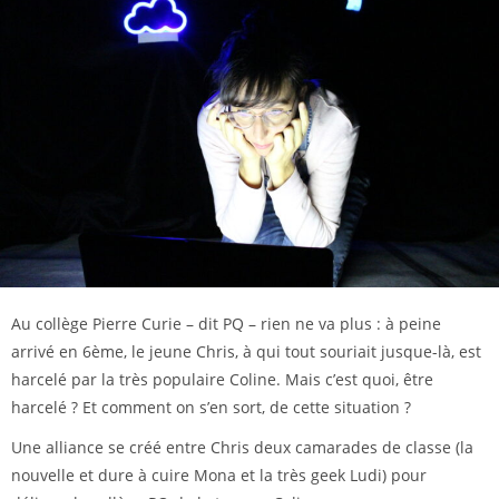
Au collège Pierre Curie – dit PQ – rien ne va plus : à peine
arrivé en 6ème, le jeune Chris, à qui tout souriait jusque-là, est
harcelé par la très populaire Coline. Mais c’est quoi, être
harcelé ? Et comment on s’en sort, de cette situation ?
Une alliance se créé entre Chris deux camarades de classe (la
nouvelle et dure à cuire Mona et la très geek Ludi) pour